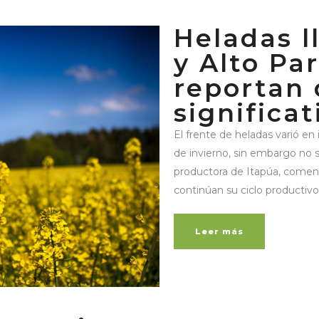
Heladas l
y Alto Pa
reportan
significat
El frente de heladas varió en
de invierno, sin embargo no s
productora de Itapúa, comentó
continúan su ciclo productivo
Leer más