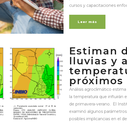
cursos y capacitaciones enfoc
Leer más
Estiman d
lluvias y
temperatu
próximos
Análisis agroclimático estim
la temperatura que influirán en
de primavera-verano. El Inst
examinó algunos parámetros d
posibles implicancias en el des