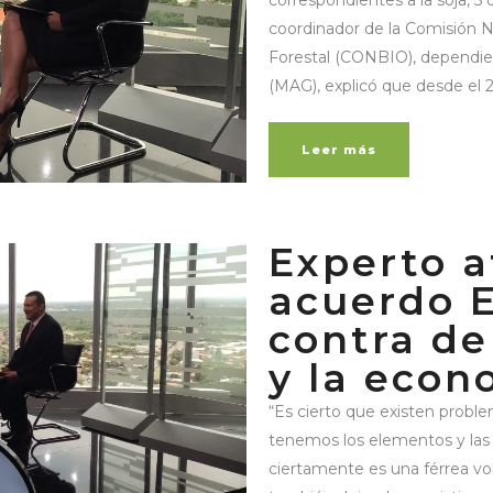
correspondientes a la soja, 5
coordinador de la Comisión N
Forestal (CONBIO), dependien
(MAG), explicó que desde el 2
Leer más
Experto a
acuerdo E
contra de
y la econ
“Es cierto que existen probl
tenemos los elementos y las i
ciertamente es una férrea volu