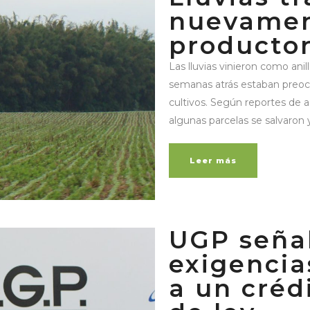
nuevamen
producto
Las lluvias vinieron como anil
semanas atrás estaban preocu
cultivos. Según reportes de a
algunas parcelas se salvaron 
Leer más
UGP señal
exigencia
a un créd