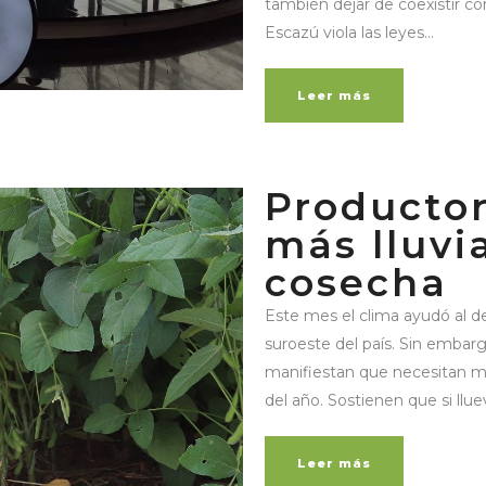
también dejar de coexistir con
Escazú viola las leyes...
Leer más
Producto
más lluvi
cosecha
Este mes el clima ayudó al des
suroeste del país. Sin embar
manifiestan que necesitan má
del año. Sostienen que si llu
Leer más