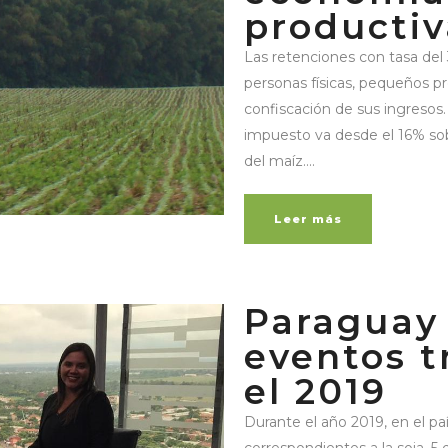
productiv
Las retenciones con tasa del 
personas físicas, pequeños 
confiscación de sus ingresos.
impuesto va desde el 16% sobr
del maíz....
Leer más
Paraguay 
eventos t
el 2019
Durante el año 2019, en el pa