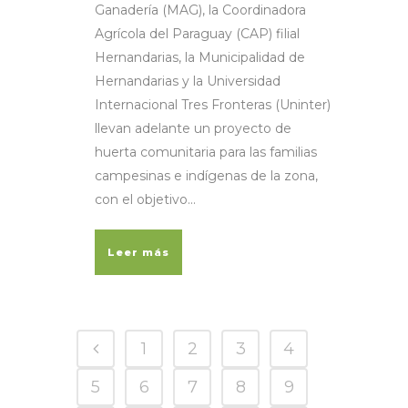
Ganadería (MAG), la Coordinadora
Agrícola del Paraguay (CAP) filial
Hernandarias, la Municipalidad de
Hernandarias y la Universidad
Internacional Tres Fronteras (Uninter)
llevan adelante un proyecto de
huerta comunitaria para las familias
campesinas e indígenas de la zona,
con el objetivo...
Leer más
1
2
3
4
5
6
7
8
9