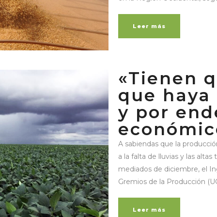
Leer más
«Tienen q
que haya
y por en
económic
A sabiendas que la producción
a la falta de lluvias y las al
mediados de diciembre, el Ing
Gremios de la Producción (UGP
Leer más