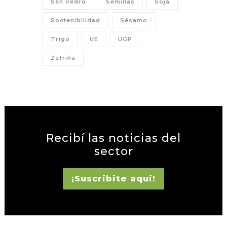
San Pedro
Semillas
Soja
Sostenibilidad
Sésamo
Trigo
UE
UGP
Zafriña
Recibí las noticias del
sector
¡Suscribite aqui!