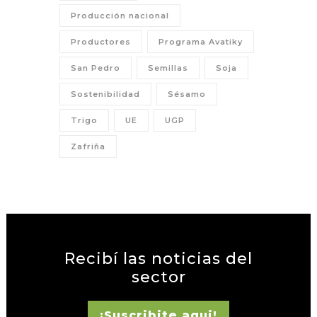
Producción nacional
Productores
Programa Avatiky
San Pedro
Semillas
Soja
Sostenibilidad
Sésamo
Trigo
UE
UGP
Zafriña
Recibí las noticias del
sector
¡Suscribite aqui!