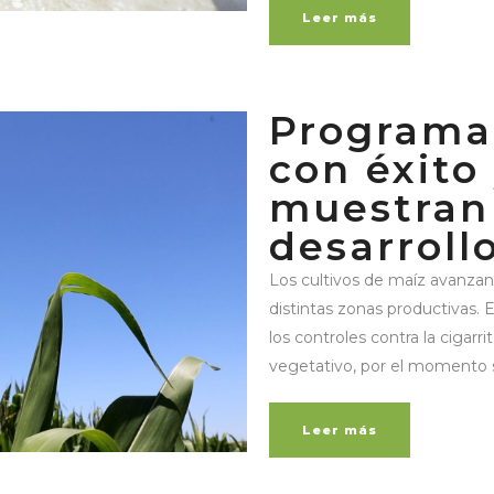
Leer más
Programa
con éxito 
muestran
desarroll
Los cultivos de maíz avanza
distintas zonas productivas. 
los controles contra la cigar
vegetativo, por el momento se
Leer más