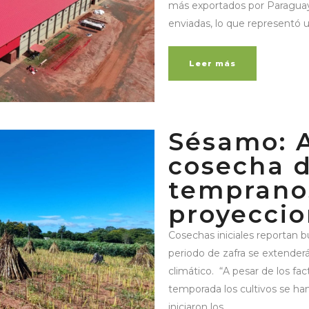
más exportados por Paraguay,
enviadas, lo que representó 
Leer más
Sésamo: A
cosecha d
temprano
proyeccio
Cosechas iniciales reportan b
periodo de zafra se extender
climático. “A pesar de los fac
temporada los cultivos se h
iniciaron los...