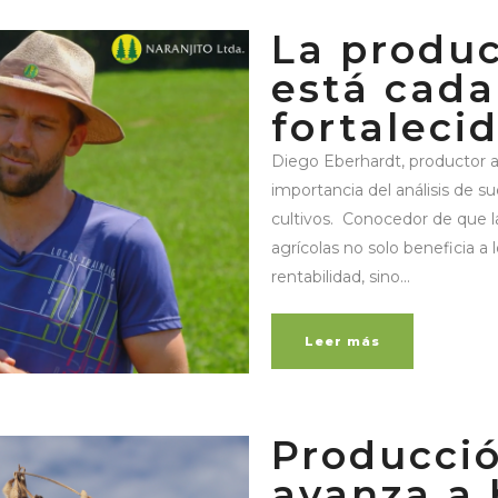
La produc
está cada
fortaleci
Diego Eberhardt, productor as
importancia del análisis de su
cultivos. Conocedor de que 
agrícolas no solo beneficia a
rentabilidad, sino...
Leer más
Producció
avanza a 