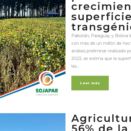
crecimien
superfici
transgéni
Pakistán, Paraguay y Bolivia l
con más de un millón de hect
análisis preliminar realizado 
2023, se estima que la superf
las...
Leer más
Agricultur
56% de la