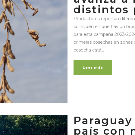
distintos
Productores reportan diferent
coinciden en que hay un buen
para esta campaña 2023/2024
primeras cosechas en zonas d
cosecha está...
Leer más
Paraguay 
país con 