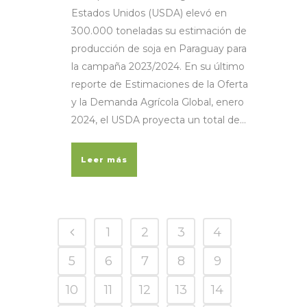
Estados Unidos (USDA) elevó en
300.000 toneladas su estimación de
producción de soja en Paraguay para
la campaña 2023/2024. En su último
reporte de Estimaciones de la Oferta
y la Demanda Agrícola Global, enero
2024, el USDA proyecta un total de...
Leer más
1
2
3
4
5
6
7
8
9
10
11
12
13
14