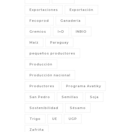
Exportaciones
Exportación
Fecoprod
Ganadería
Gremios
I+D
INBIO
Maíz
Paraguay
pequeños productores
Producción
Producción nacional
Productores
Programa Avatiky
San Pedro
Semillas
Soja
Sostenibilidad
Sésamo
Trigo
UE
UGP
Zafriña