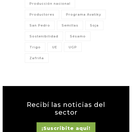
Producción nacional
Productores
Programa Avatiky
San Pedro
Semillas
Soja
Sostenibilidad
Sésamo
Trigo
UE
UGP
Zafriña
Recibí las noticias del
sector
¡Suscribite aqui!