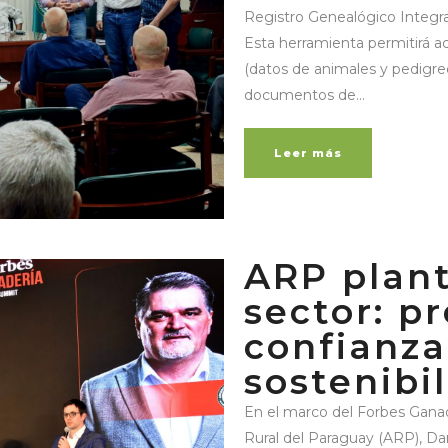
Registro Genealógico Integra
Esta herramienta permitirá a
(datos de animales y pedigree
documentos de...
Leer más
ARP plant
sector: pr
confianza
sostenibi
En el marco del Forbes Ganad
Rural del Paraguay (ARP), Dan