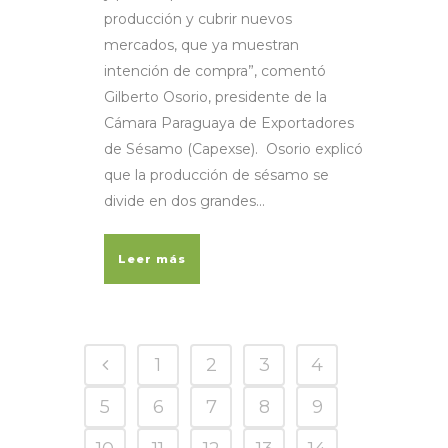
producción y cubrir nuevos
mercados, que ya muestran
intención de compra”, comentó
Gilberto Osorio, presidente de la
Cámara Paraguaya de Exportadores
de Sésamo (Capexse). Osorio explicó
que la producción de sésamo se
divide en dos grandes...
Leer más
1
2
3
4
5
6
7
8
9