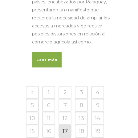
países, encabezados por Paraguay,
presentaron un manifiesto que
recuerda la necesidad de ampliar los
accesos a mercados y de reducir
posibles distorsiones en relación al
comercio agrícola así como...
Leer más
1
2
3
4
5
6
7
8
9
10
11
12
13
14
15
16
17
18
19