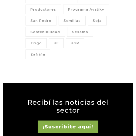
Productores
Programa Avatiky
San Pedro
Semillas
Soja
Sostenibilidad
Sésamo
Trigo
UE
UGP
Zafriña
Recibí las noticias del
sector
¡Suscribite aqui!