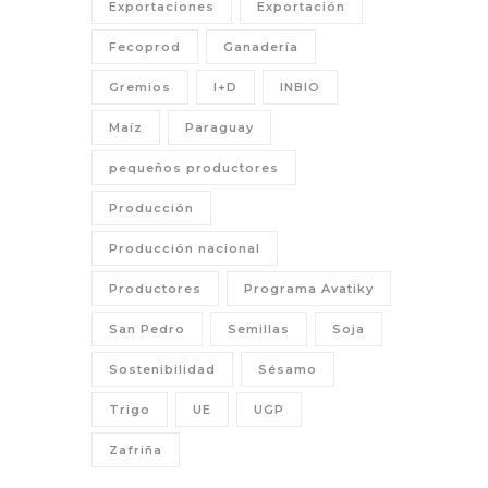
Exportaciones
Exportación
Fecoprod
Ganadería
Gremios
I+D
INBIO
Maíz
Paraguay
pequeños productores
Producción
Producción nacional
Productores
Programa Avatiky
San Pedro
Semillas
Soja
Sostenibilidad
Sésamo
Trigo
UE
UGP
Zafriña