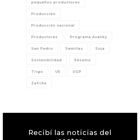
pequeños productores
Producción
Producción nacional
Productores
Programa Avatiky
San Pedro
Semillas
Soja
Sostenibilidad
Sésamo
Trigo
UE
UGP
Zafriña
Recibí las noticias del