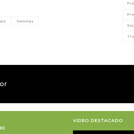
Pro
Pro
aíz
Semillas
Soj
Tri
tor
VIDEO DESTACADO
CIO