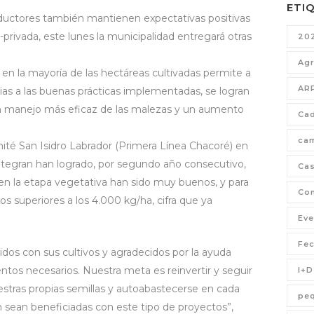
ETI
roductores también mantienen expectativas positivas
-privada, este lunes la municipalidad entregará otras
20
Agr
 en la mayoría de las hectáreas cultivadas permite a
AR
ias a las buenas prácticas implementadas, se logran
, un manejo más eficaz de las malezas y un aumento
Cad
ca
ité San Isidro Labrador (Primera Línea Chacoré) en
integran han logrado, por segundo año consecutivo,
Cas
 en la etapa vegetativa han sido muy buenos, y para
Com
 superiores a los 4.000 kg/ha, cifra que ya
Eve
Fe
os con sus cultivos y agradecidos por la ayuda
ientos necesarios. Nuestra meta es reinvertir y seguir
I+D
stras propias semillas y autoabastecerse en cada
pe
ean beneficiadas con este tipo de proyectos”,