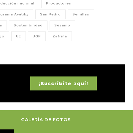
ducción nacional
Productores
grama Avatiky
San Pedro
Semillas
a
Sostenibilidad
Sésamo
go
UE
UGP
Zafriña
¡Suscribite aqui!
GALERÍA DE FOTOS