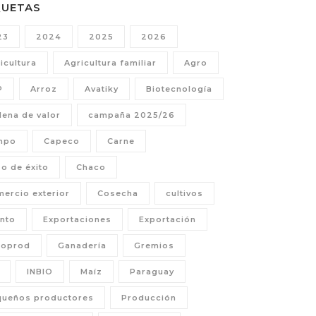
QUETAS
23
2024
2025
2026
icultura
Agricultura familiar
Agro
P
Arroz
Avatiky
Biotecnología
ena de valor
campaña 2025/26
mpo
Capeco
Carne
o de éxito
Chaco
ercio exterior
Cosecha
cultivos
nto
Exportaciones
Exportación
coprod
Ganadería
Gremios
INBIO
Maíz
Paraguay
queños productores
Producción