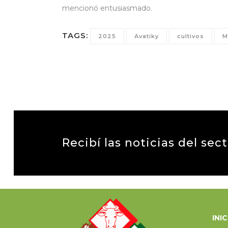
mencionó entusiasmado.
TAGS:
2025
Avatiky
cultivos
M
Recibí las noticias del sec
INI