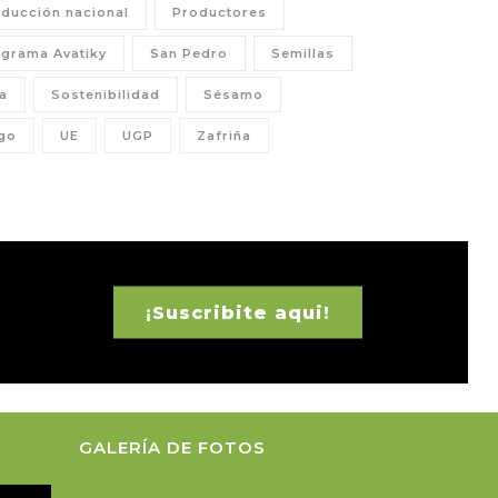
ducción nacional
Productores
grama Avatiky
San Pedro
Semillas
a
Sostenibilidad
Sésamo
go
UE
UGP
Zafriña
¡Suscribite aqui!
GALERÍA DE FOTOS