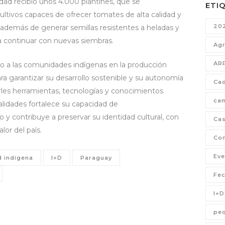
dad recibió unos 4.000 plantines, que se
ETI
ultivos capaces de ofrecer tomates de alta calidad y
20
además de generar semillas resistentes a heladas y
 continuar con nuevas siembras.
Agr
AR
 a las comunidades indígenas en la producción
ara garantizar su desarrollo sostenible y su autonomía
Cad
les herramientas, tecnologías y conocimientos
ca
alidades fortalece su capacidad de
y contribuye a preservar su identidad cultural, con
Cas
alor del país.
Com
Eve
 indígena
I+D
Paraguay
Fe
I+D
pe