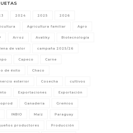
QUETAS
23
2024
2025
2026
icultura
Agricultura familiar
Agro
P
Arroz
Avatiky
Biotecnología
ena de valor
campaña 2025/26
mpo
Capeco
Carne
o de éxito
Chaco
ercio exterior
Cosecha
cultivos
nto
Exportaciones
Exportación
coprod
Ganadería
Gremios
INBIO
Maíz
Paraguay
queños productores
Producción