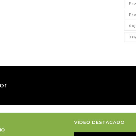
Pro
Pro
Soj
Tri
tor
VIDEO DESTACADO
CIO