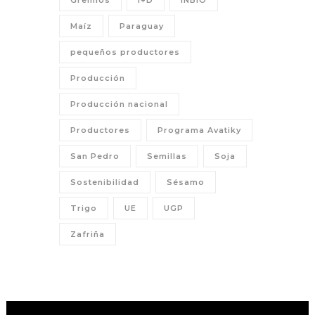
Gremios
I+D
INBIO
Maíz
Paraguay
pequeños productores
Producción
Producción nacional
Productores
Programa Avatiky
San Pedro
Semillas
Soja
Sostenibilidad
Sésamo
Trigo
UE
UGP
Zafriña