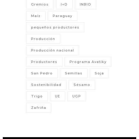
Gremios
I+D
INBIO
Maíz
Paraguay
pequeños productores
Producción
Producción nacional
Productores
Programa Avatiky
San Pedro
Semillas
Soja
Sostenibilidad
Sésamo
Trigo
UE
UGP
Zafriña