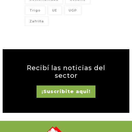
Trigo
UE
UGP
Zafriña
Recibí las noticias del
sector
¡Suscribite aqui!