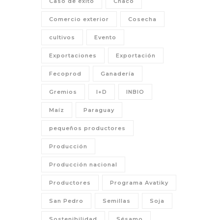
Caso de éxito
Chaco
Comercio exterior
Cosecha
cultivos
Evento
Exportaciones
Exportación
Fecoprod
Ganadería
Gremios
I+D
INBIO
Maíz
Paraguay
pequeños productores
Producción
Producción nacional
Productores
Programa Avatiky
San Pedro
Semillas
Soja
Sostenibilidad
Sésamo