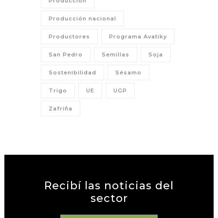
Producción
Producción nacional
Productores
Programa Avatiky
San Pedro
Semillas
Soja
Sostenibilidad
Sésamo
Trigo
UE
UGP
Zafriña
Recibí las noticias del
sector