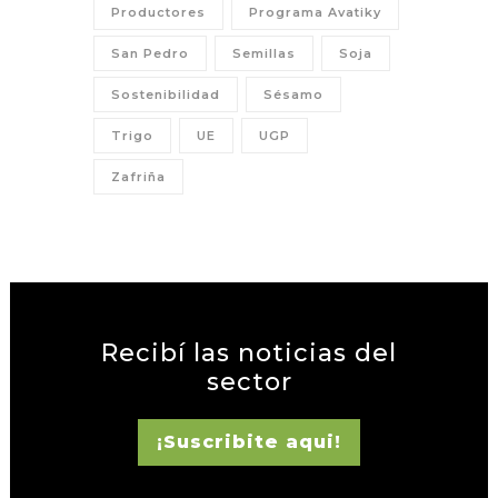
Productores
Programa Avatiky
San Pedro
Semillas
Soja
Sostenibilidad
Sésamo
Trigo
UE
UGP
Zafriña
Recibí las noticias del
sector
¡Suscribite aqui!