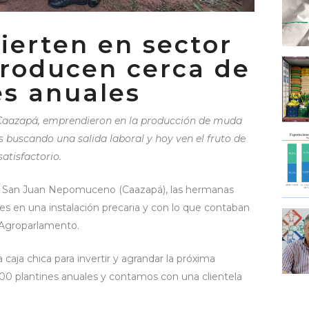
ierten en sector
producen cerca de
es anuales
 Caazapá, emprendieron en la producción de muda
s buscando una salida laboral y hoy ven el fruto de
satisfactorio.
de San Juan Nepomuceno (Caazapá), las hermanas
es en una instalación precaria y con lo que contaban
a Agroparlamento.
caja chica para invertir y agrandar la próxima
0 plantines anuales y contamos con una clientela