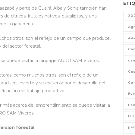
ETI
aazapá y parte de Guairá. Alba y Sonia también han
 de cítricos, frutales nativos, eucaliptos, y una
20
on la ganadería.
Agr
hos otros, son el reflejo de un campo que produce,
AR
y del sector forestal.
Cad
se puede visitar la fanpage AGRO SAM Viveros.
ca
Cas
toras, como muchos otros, son el reflejo de un
oduce, invierte y se esfuerza por el desarrollo del
Com
nificación del trabajo productivo.
Eve
r más acerca del emprendimiento se puede visitar la
Fe
RO SAM Viveros.
I+D
versión forestal
pe