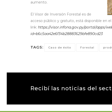
aumento.
El Visor de Inversión Forestal es de
acceso público y gratuito, está disponible en el 
link:
https://visor.infona.gov.py/portal/apps/w
id=b6c5aa42e6f34b28883629bfe890cd23
TAGS:
Caso de éxito
Forestal
prod
Recibí las noticias del sec