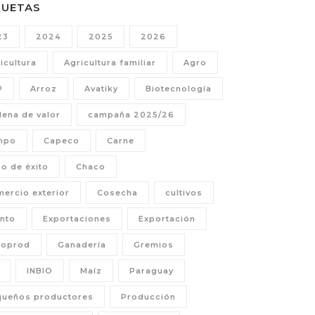
QUETAS
23
2024
2025
2026
icultura
Agricultura familiar
Agro
P
Arroz
Avatiky
Biotecnología
ena de valor
campaña 2025/26
mpo
Capeco
Carne
o de éxito
Chaco
ercio exterior
Cosecha
cultivos
nto
Exportaciones
Exportación
coprod
Ganadería
Gremios
INBIO
Maíz
Paraguay
queños productores
Producción