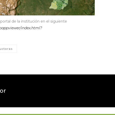
portal de la institución en el siguiente
ebappviewer/index.html?
uctoras
tor