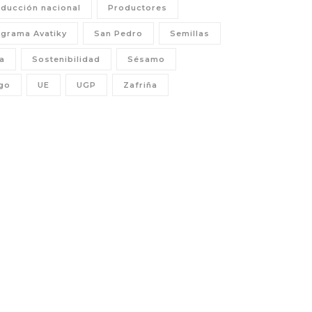
ducción nacional
Productores
grama Avatiky
San Pedro
Semillas
a
Sostenibilidad
Sésamo
go
UE
UGP
Zafriña