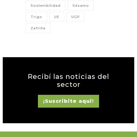
Sostenibilidad
Sésamo
Trigo
UE
UGP
Zafriña
Recibí las noticias del
sector
¡Suscribite aqui!