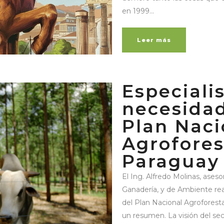
en 1999...
Leer más
Especiali
necesidad
Plan Naci
Agrofores
Paragua
El Ing. Alfredo Molinas, ases
Ganadería, y de Ambiente real
del Plan Nacional Agroforest
un resumen. La visión del sect