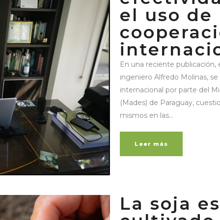
el uso de
cooperac
internaci
En una reciente publicación, 
ingeniero Alfredo Molinas, s
internacional por parte del M
(Mades) de Paraguay, cuestion
mismos en las...
Leer más
La soja e