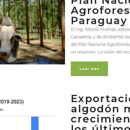
Plan Naci
Agrofores
Paraguay
El Ing. Alfredo Molinas, ases
Ganadería, y de Ambiente real
del Plan Nacional Agroforest
un resumen. La visión del sect
Leer más
Exportaci
algodón 
crecimien
los últim