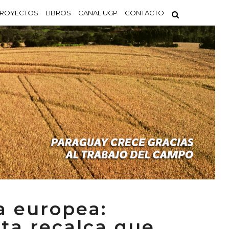
ROYECTOS
LIBROS
CANAL UGP
CONTACTO
a europea:
sta recalca que