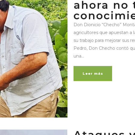
ahora no 
conocimie
Don Dionicio “Checho” Monta
agricultores que apuestan a l
su trabajo para mejorar sus 
Pedro, Don Checho contó que 
una...
Leer más
Ataques y