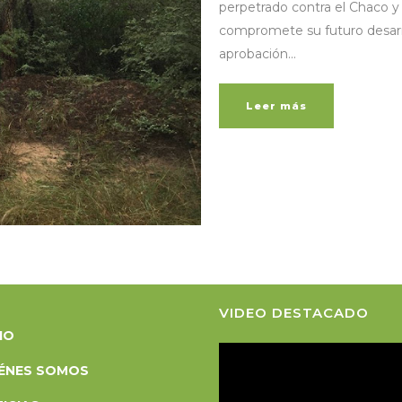
perpetrado contra el Chaco y 
compromete su futuro desarrol
aprobación...
Leer más
VIDEO DESTACADO
CIO
R
ÉNES SOMOS
e
p