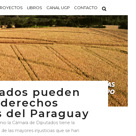
ROYECTOS
LIBROS
CANAL UGP
CONTACTO
tados pueden
 derechos
 del Paraguay
nio la Cámara de Diputados tiene la
de las mayores injusticias que se han