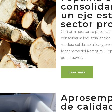
consolida
un eje es
sector pr
Con un importante potencial 
consolidar la industrializació
madera sólida, celulosa y ene
Madereros del Paraguay (Fe
que a través...
Leer más
Aprosemp
de calida