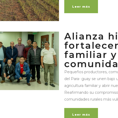
Leer más
Alianza h
fortalecer
familiar y
comunida
Pequeños productores, comun
del Para- guay se unen bajo 
agricultura familiar y abrir 
Reafirmando su compromiso 
comunidades rurales más vulne
Leer más