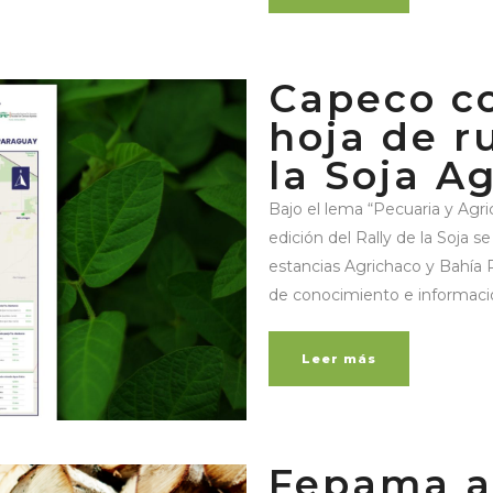
Capeco c
hoja de r
la Soja A
Bajo el lema “Pecuaria y Agric
edición del Rally de la Soja se 
estancias Agrichaco y Bahía 
de conocimiento e informació
Leer más
Fepama a