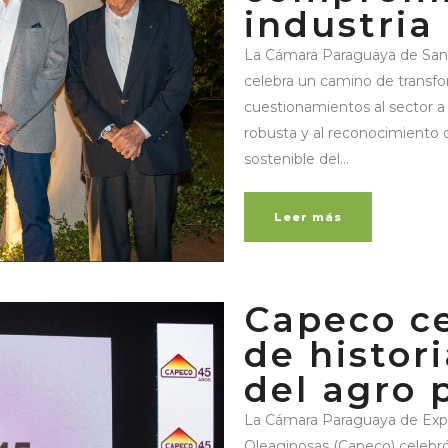
industria
La Cámara Paraguaya de Sani
celebra un camino de transfor
cuestionamientos al sector a 
robusta y al reconocimiento d
sostenible del...
Leer más
Capeco ce
de histor
del agro 
La Cámara Paraguaya de Expo
Oleaginosas (Capeco) celebró