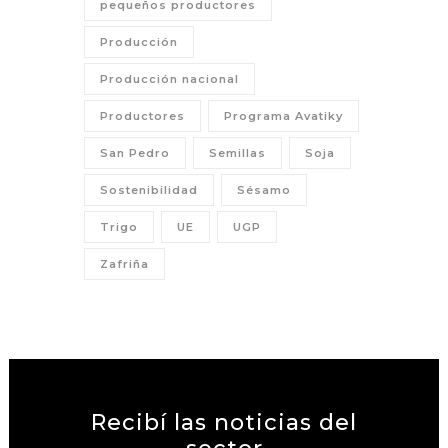
pequeños productores
Producción
Producción nacional
Productores
Programa Avatiky
San Pedro
Semillas
Soja
Sostenibilidad
Sésamo
Trigo
UE
UGP
Zafriña
Recibí las noticias del